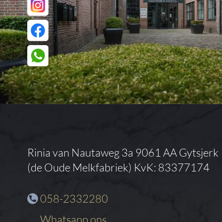
Rinia van Nautaweg 3a
9061 AA Gytsjerk
(de Oude Melkfabriek)
KvK: 83377174
058-2332280
Whatsapp ons