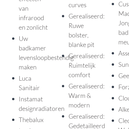
Cus
curves
van
Mad
Gerealiseerd:
infrarood
Jon
Ruwe
en zonlicht
bad
bolster,
Uw
meu
blanke pit
badkamer
Ass
Gerealiseerd:
levensloopbestendig
Sun
Ruimtelijk
maken
comfort
Gee
Luca
Gerealiseerd:
For
Sanitair
Warm &
Clo
Instamat
modern
designradiatoren
Alk
Gerealiseerd:
Thebalux
Cle
Gedetailleerd