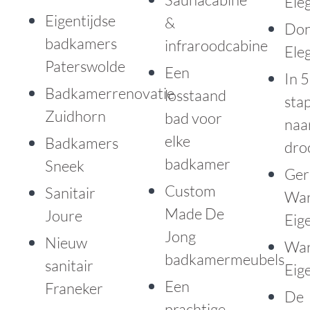
Ele
Eigentijdse
&
Don
badkamers
infraroodcabine
Ele
Paterswolde
Een
In 5
Badkamerrenovatie
losstaand
sta
Zuidhorn
bad voor
naa
elke
Badkamers
dro
badkamer
Sneek
Ger
Custom
Sanitair
Wa
Made De
Joure
Eige
Jong
Nieuw
Wa
badkamermeubels
sanitair
Eige
Een
Franeker
De
prachtige