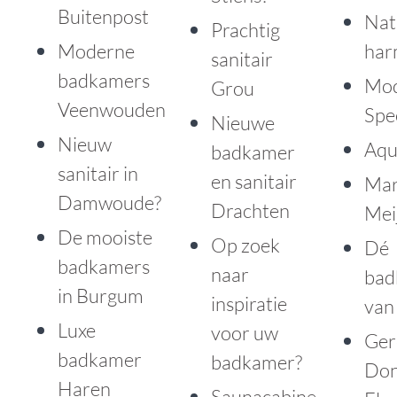
Buitenpost
Nat
Prachtig
Moderne
har
sanitair
badkamers
Mod
Grou
Veenwouden
Spe
Nieuwe
Nieuw
Aqu
badkamer
sanitair in
en sanitair
Mar
Damwoude?
Drachten
Mei
De mooiste
Op zoek
Dé
badkamers
naar
bad
in Burgum
inspiratie
van
Luxe
voor uw
Ger
badkamer
badkamer?
Don
Haren
Saunacabine