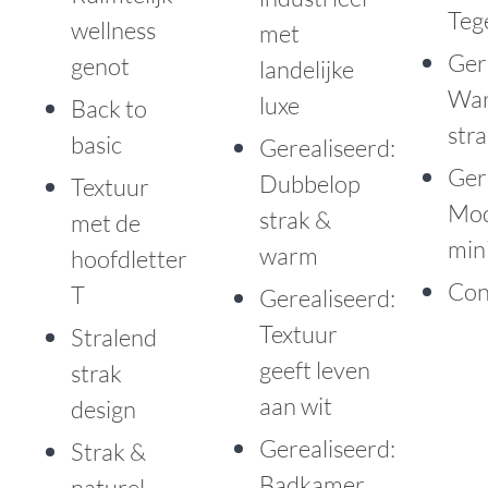
Tege
wellness
met
Ger
genot
landelijke
Wa
luxe
Back to
str
basic
Gerealiseerd:
Ger
Dubbelop
Textuur
Mo
strak &
met de
min
warm
hoofdletter
Con
T
Gerealiseerd:
Textuur
Stralend
geeft leven
strak
aan wit
design
Gerealiseerd:
Strak &
Badkamer
naturel