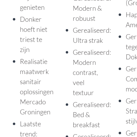
(Gr
genieten
Modern &
Ha
robuust
Donker
Ame
hoeft niet
Gerealiseerd:
Ger
triest te
Ultra strak
teg
zijn
Gerealiseerd:
Do
Realisatie
Modern
Ger
maatwerk
contrast,
Com
sanitair
veel
mod
oplossingen
textuur
Ger
Mercado
Gerealiseerd:
Str
Groningen
Bed &
stij
Laatste
breakfast
Ger
trend:
Gerealiseerd: