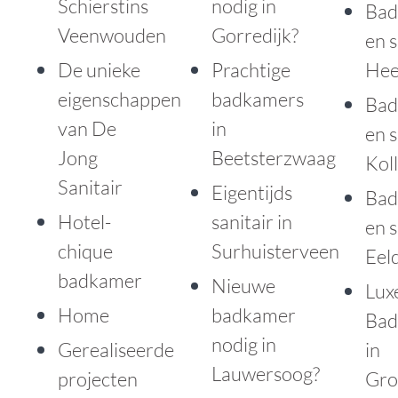
Schierstins
nodig in
Bad
Veenwouden
Gorredijk?
en s
De unieke
Prachtige
He
eigenschappen
badkamers
Bad
van De
in
en s
Jong
Beetsterzwaag
Kol
Sanitair
Eigentijds
Bad
Hotel-
sanitair in
en s
chique
Surhuisterveen
Eel
badkamer
Nieuwe
Lux
Home
badkamer
Bad
nodig in
Gerealiseerde
in
Lauwersoog?
projecten
Gro