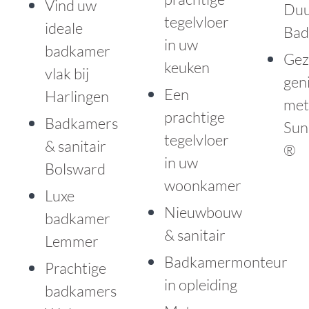
Vind uw
Du
tegelvloer
ideale
Bad
in uw
badkamer
Gez
keuken
vlak bij
gen
Een
Harlingen
met
prachtige
Badkamers
Sun
tegelvloer
& sanitair
®
in uw
Bolsward
woonkamer
Luxe
Nieuwbouw
badkamer
& sanitair
Lemmer
Badkamermonteur
Prachtige
in opleiding
badkamers