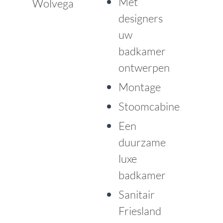
Met
Wolvega
designers
uw
badkamer
ontwerpen
Montage
Stoomcabine
Een
duurzame
luxe
badkamer
Sanitair
Friesland