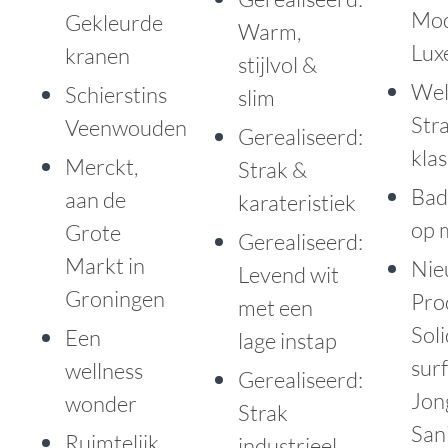
Mod
Gekleurde
Warm,
Lux
kranen
stijlvol &
Wel
Schierstins
slim
Str
Veenwouden
Gerealiseerd:
klas
Merckt,
Strak &
Bad
aan de
karateristiek
op 
Grote
Gerealiseerd:
Markt in
Nie
Levend wit
Groningen
Pro
met een
Soli
Een
lage instap
sur
wellness
Gerealiseerd:
Jon
wonder
Strak
Sani
Ruimtelijk
industrieel