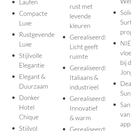
Wel
Laufen
rust met
Soli
Compacte
levende
Sur
Luxe
kleuren
pro
Rustgevende
Gerealiseerd:
NI
Luxe
Licht geeft
vlo
Stijlvolle
ruimte
bij 
Elegantie
Gerealiseerd:
Jon
Elegant &
Italiaans &
Dea
Duurzaam
industrieel
Sun
Donker
Gerealiseerd:
Sani
Hotel
Innovatief
van
Chique
& warm
app
Stijlvol
Gerealiseerd: