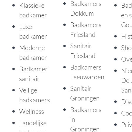
Badkamers
Klassieke
Bad
Dokkum
badkamer
en s
Badkamers
Go
Luxe
Friesland
badkamer
His
Sanitair
Moderne
Sh
Friesland
badkamer
Ove
Badkamers
Badkamer
Nie
Leeuwarden
sanitair
De 
Sanitair
Veilige
Sani
Groningen
badkamers
Dis
Badkamers
Wellness
Coo
in
Landelijke
Pri
Groningen