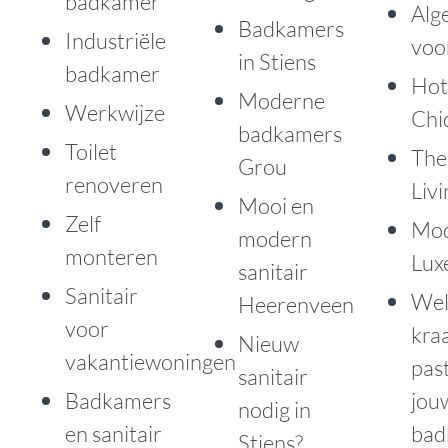
badkamer
Alg
Badkamers
Industriële
voo
in Stiens
badkamer
Hot
Moderne
Werkwijze
Chi
badkamers
Toilet
The
Grou
renoveren
Livi
Mooi en
Zelf
Mo
modern
monteren
Lux
sanitair
Sanitair
Wel
Heerenveen
voor
kra
Nieuw
vakantiewoningen
past
sanitair
Badkamers
jou
nodig in
en sanitair
bad
Stiens?