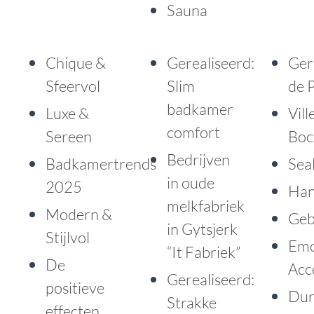
Sauna
Chique &
Gerealiseerd:
Ger
Sfeervol
Slim
de 
badkamer
Luxe &
Vill
comfort
Sereen
Boc
Bedrijven
Badkamertrends
Sea
in oude
2025
Han
melkfabriek
Modern &
Geb
in Gytsjerk
Stijlvol
Em
“It Fabriek”
De
Acc
Gerealiseerd:
positieve
Dur
Strakke
effecten