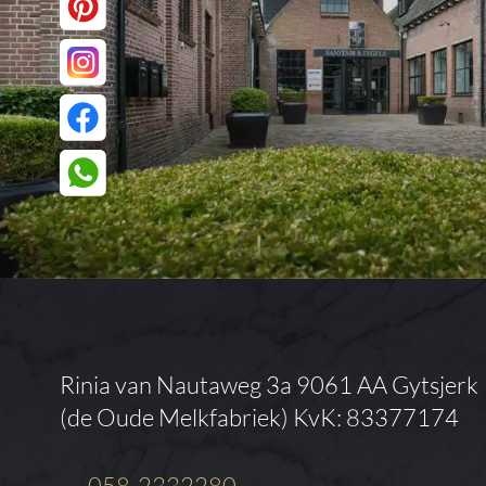
Rinia van Nautaweg 3a
9061 AA Gytsjerk
(de Oude Melkfabriek)
KvK: 83377174
058-2332280