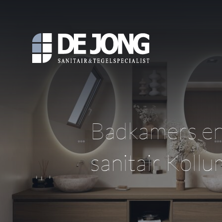
Badkamers e
sanitair Kollu