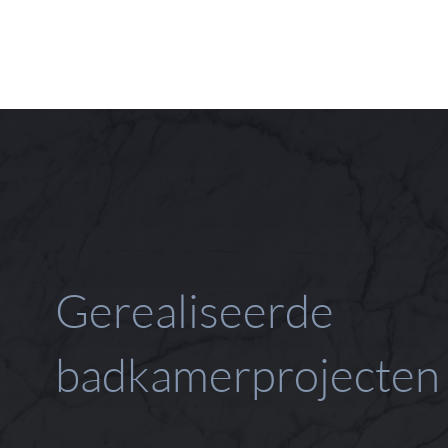
Gerealiseerde
badkamerprojecten