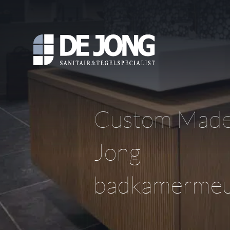
Custom Mad
Jong
badkamermeu