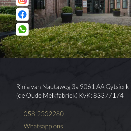
Rinia van Nautaweg 3a
9061 AA Gytsjerk
(de Oude Melkfabriek)
KvK: 83377174
058-2332280
Whatsapp ons