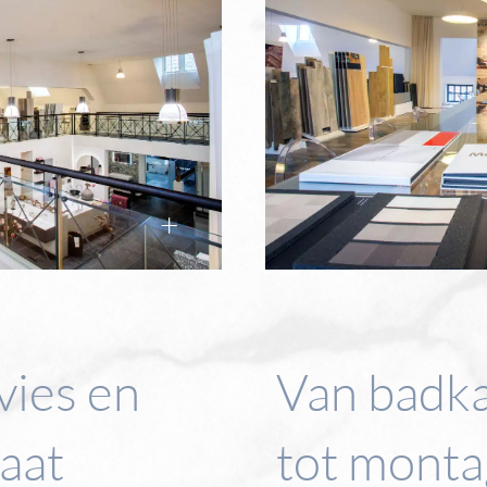
vies en
Van badk
aat
tot mont