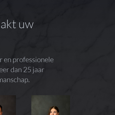
aakt uw
r en professionele
er dan 25 jaar
kmanschap.