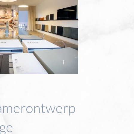
amerontwerp
age