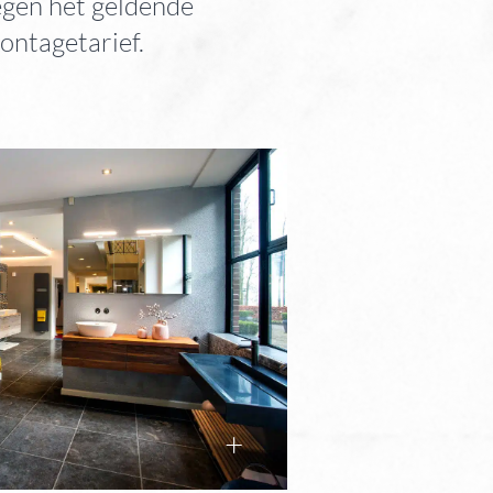
egen het geldende
ontagetarief.