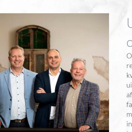
O
r
k
u
a
f
m
i