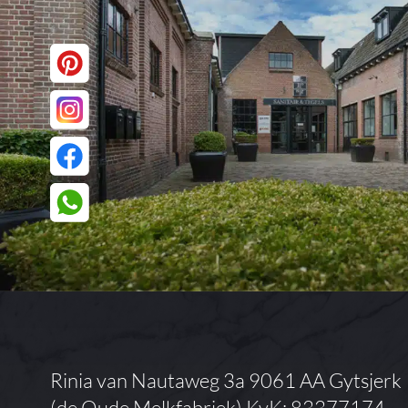
Rinia van Nautaweg 3a
9061 AA Gytsjerk
(de Oude Melkfabriek)
KvK: 83377174