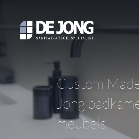
Custom Mad
Jong badkam
meubels