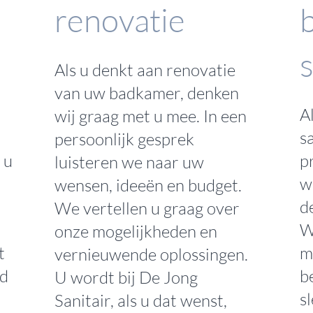
renovatie
s
Als u denkt aan renovatie
van uw badkamer, denken
A
wij graag met u mee. In een
s
persoonlijk gesprek
 u
p
luisteren we naar uw
w
wensen, ideeën en budget.
d
We vertellen u graag over
W
onze mogelijkheden en
t
m
vernieuwende oplossingen.
ed
b
U wordt bij De Jong
s
Sanitair, als u dat wenst,