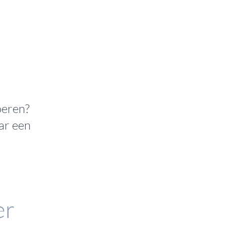
oeren?
ar een
er