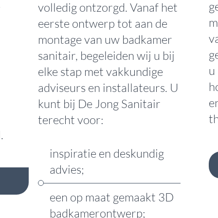
e
g
volledig ontzorgd. Vanaf het
m
eerste ontwerp tot aan de
v
montage van uw badkamer
g
sanitair, begeleiden wij u bij
u
elke stap met vakkundige
h
adviseurs en installateurs. U
e
kunt bij De Jong Sanitair
t
terecht voor:
.
inspiratie en deskundig
advies;
een op maat gemaakt 3D
badkamerontwerp;