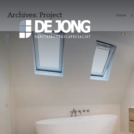
Archives:
Project
Home